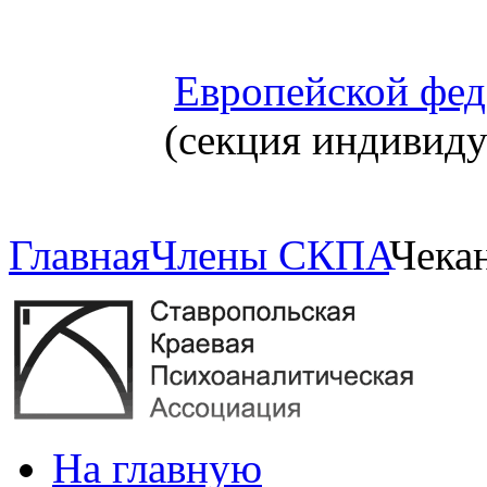
Европейской фед
(секция индивид
Главная
Члены СКПА
Чека
На главную